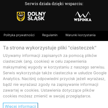
Serwis działa dzięki wsparciu:
Polityka prywatności
Regulamin
Warunki korzystania
Facebook
Twitter
Flickr
Ta strona wykorzystuje pliki "ciasteczek"
Poznaj Dolny Śląsk 2013 -2026 Some rights reserved.
Używamy informacji zapisanych za pomocą plików
ciasteczek (ang. cookies) w celu zapewnienia
maksymalnej wygody w korzystaniu z naszego serwisu.
Serwis wykorzystuje także ciasteczka w usłudze Google
Analytics. Naciśnij odpowiedni przycisk jeżeli wyrażasz,
bądź nie wyrażasz zgody na zapisywanie informacji
zawartej w cookies. Ustawienia dotyczące plików
cookies możesz zmienić w swojej przeglądarce.
Więcej informacji