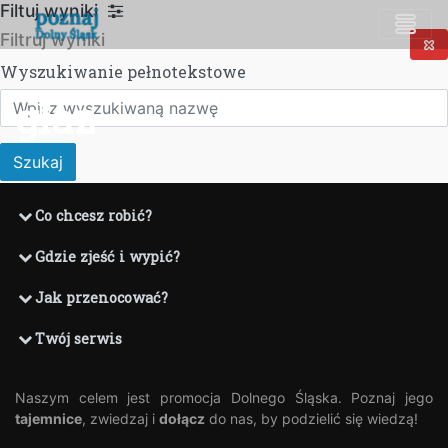
Filtuj wyniki
Przejdź
do
Filtruj wyniki
Z
treści
Wyszukiwanie pełnotekstowe
głaz
Szukaj
Stopka
Co chcesz robić?
Gdzie zjeść i wypić?
Jak przenocować?
Twój serwis
Naszym celem jest promocja Dolnego Śląska. Poznaj jego
tajemnice
, zwiedzaj i
dołącz
do nas, by podzielić się wiedzą!