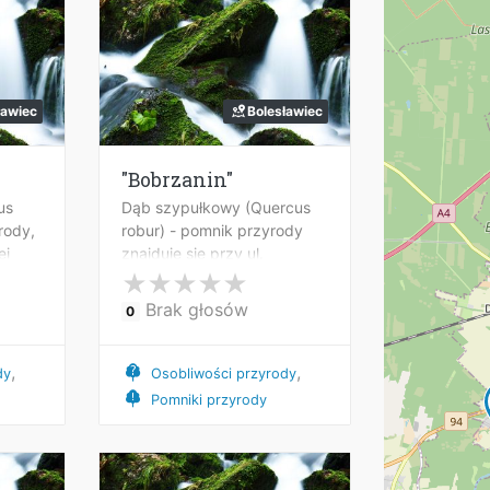
ławiec
Bolesławiec
"Bobrzanin"
us
Dąb szypułkowy (Quercus
rody,
robur) - pomnik przyrody
ej
znajduje się przy ul.
Zabobrze 112 w Bolesławcu.
awcu.
Brak głosów
0
,
,
dy
Osobliwości przyrody
Pomniki przyrody