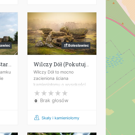
ławiec
Bolesławiec
Ruiny zamku w Starej Olesznej
Wilczy Dół (Pokutujące skały)
zamku
Wilczy Dół to mocno
ie
zacieniona ściana
kamieniołomu o wysokości
10 metrów, znajdująca się
niedaleko Pokutnika, w
Brak głosów
0
niewielkim ale głębokim
wyrobisku starego kam
Skały i kamieniołomy