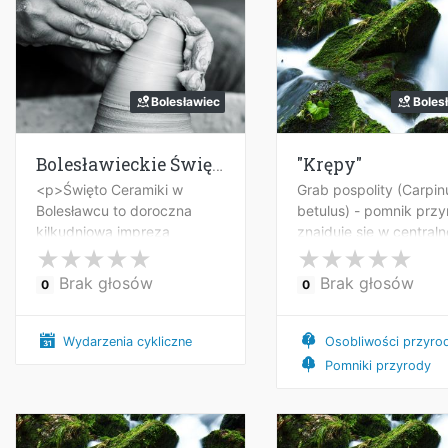
Bolesławiec
Boles
Bolesławieckie Święto Ceramiki
"Krępy"
<p>Święto Ceramiki w
Grab pospolity (Carpin
Bolesławcu to doroczna
betulus) - pomnik przy
kilkudniowa impreza
znajduje się w centraln
odbywająca się w drugiej
części parku przy ul.
połowie sierpnia.
Zgorzeleckiej w Bolesł
Brak głosów
Brak głosów
0
0
Wydarzenia cykliczne
Osobliwości przyro
Pomniki przyrody