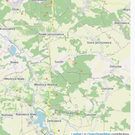
Leaflet
| ©
OpenStreetMap
contributors