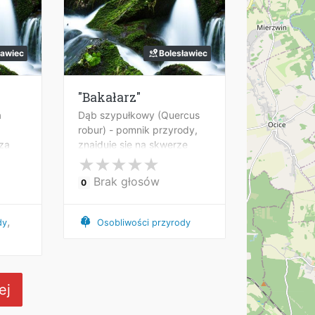
ławiec
Bolesławiec
"Bakałarz"
a
Dąb szypułkowy (Quercus
robur) - pomnik przyrody,
 za
znajduje się na skwerze
ego
przed Salą Gimnastyczną
 w
przy ul. H. W.
Brak głosów
0
Tyrankiewiczów 11 w
Bolesławcu
,
dy
Osobliwości przyrody
ej