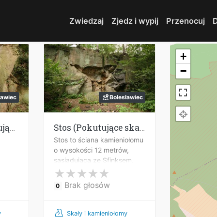
Zwiedzaj
Zjedz i wypij
Przenocuj
D
+
−
ławiec
Bolesławiec
Pokutnik (Pokutujące skały)
Stos (Pokutujące skały)
Stos to ściana kamieniołomu
o wysokości 12 metrów,
sąsiadująca ze Sfinksem.
ko
Brak głosów
0
y
Skały i kamieniołomy