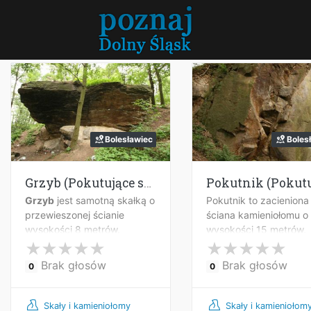
Przejdź
do
treści
Bolesławiec
Boles
Grzyb (Pokutujące skały)
Grzyb
jest samotną skałką o
Pokutnik to zacieniona
przewieszonej ścianie
ściana kamieniołomu o
wysokości 8 metrów.
wysokości 15 metrów,
znajdująca się niedale
Wilczego Dołu.
Brak głosów
Brak głosów
0
0
Skały i kamieniołomy
Skały i kamieniołom