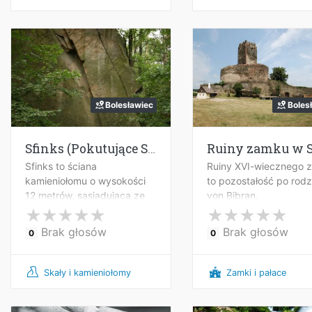
Bolesławiec
Boles
Sfinks (Pokutujące Skały)
Sfinks to ściana
Ruiny XVI-wiecznego 
kamieniołomu o wysokości
to pozostałość po rodz
12 metrów, sąsiadująca ze
von Bibran.
skałą Stos.
Brak głosów
Brak głosów
0
0
Skały i kamieniołomy
Zamki i pałace