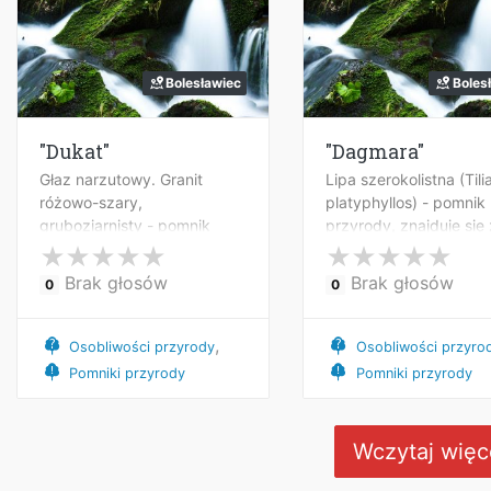
Bolesławiec
Boles
"Dukat"
"Dagmara"
Głaz narzutowy. Granit
Lipa szerokolistna (Tili
różowo-szary,
platyphyllos) - pomnik
gruboziarnisty - pomnik
przyrody, znajduje się
przyrody. Znajduje się przed
zabudowaniami dawn
pawilonem handlowym przy
folwarku ul. Kosiby 37
Brak głosów
Brak głosów
0
0
ul. Kopernika 16 w
Bolesławcu.
Bolesławcu.
,
Osobliwości przyrody
Osobliwości przyro
Pomniki przyrody
Pomniki przyrody
Wczytaj więc